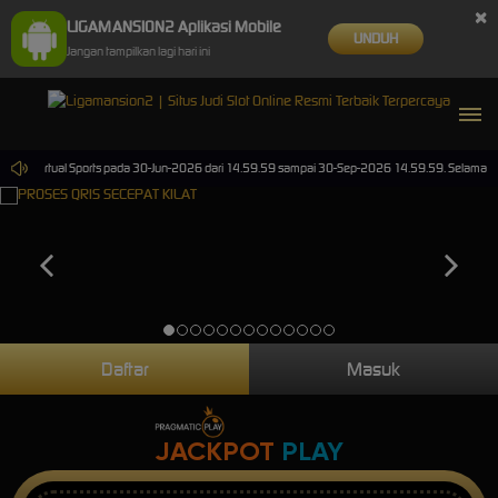
×
LIGAMANSION2 Aplikasi Mobile
UNDUH
Jangan tampilkan lagi hari ini
: PP Virtual Sports pada 30-Jun-2026 dari 14.59.59 sampai 30-Sep-2026 14.59.59. Selama waktu
Daftar
Masuk
JACKPOT
PLAY