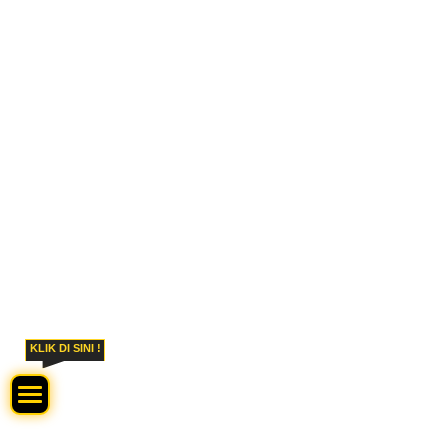
KLIK DI SINI !