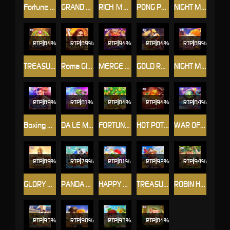
Fortune Sheep
GRAND BLUE
RICH ＭAN
PONG PONG HU
NIGHT MARKET
RTP
RTP
89%
RTP
RTP
84%
RTP
89%
TREASURE RAIDERS
Roma Gladiatrix
MERGE MAGIC
GOLD RUSH
NIGHT MARKET 2
RTP
RTP
81%
RTP
84%
RTP
94%
RTP
84%
Boxing Riches
DA LE MEN
FORTUNE EGG
HOT POT PARTY
WAR OF THE UNIVERSE
RTP
89%
RTP
79%
RTP
81%
RTP
92%
RTP
94%
GLORY OF ROME
PANDA DRAGON BOAT
HAPPY DUO BAO
TREASURE CRUISE
ROBIN HOOD
RTP
95%
RTP
90%
RTP
93%
RTP
84%