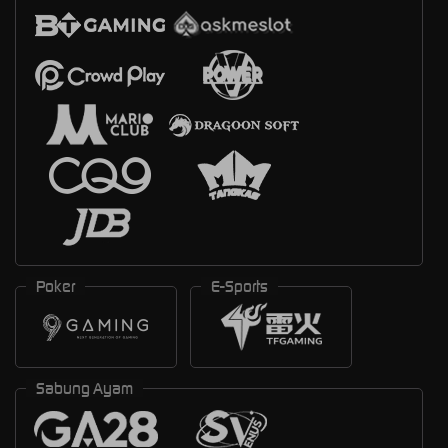
Poker
E-Sports
Sabung Ayam