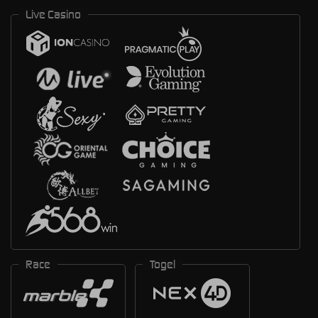
Live Casino
Race
Togel