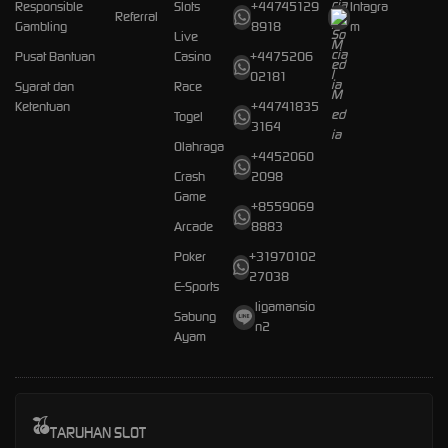
Responsible
Slots
+44745129
Intagra
Referral
Gambling
8918
m
Live
Pusat Bantuan
Casino
+4475206
02181
Syarat dan
Race
Ketentuan
+44741835
Togel
3164
Olahraga
+4452060
Crash
2098
Game
+8559069
Arcade
8883
Poker
+31970102
27038
E-Sports
ligamansio
Sabung
n2
Ayam
TARUHAN SLOT