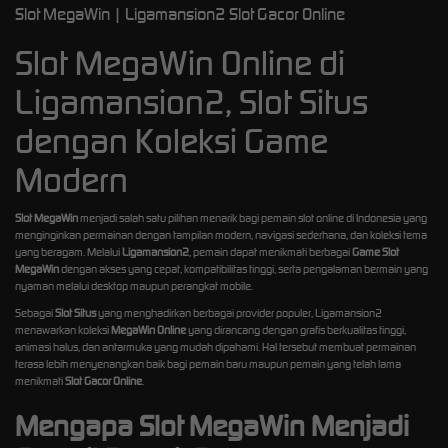
Slot MegaWin | Ligamansion2 Slot Gacor Online
Slot MegaWin Online di
Ligamansion2, Slot Situs
dengan Koleksi Game
Modern
Slot MegaWin
menjadi salah satu pilihan menarik bagi pemain slot online di Indonesia yang
menginginkan permainan dengan tampilan modern, navigasi sederhana, dan koleksi tema
yang beragam. Melalui
Ligamansion2
, pemain dapat menikmati berbagai
Game Slot
MegaWin
dengan akses yang cepat, kompatibilitas tinggi, serta pengalaman bermain yang
nyaman melalui desktop maupun perangkat mobile.
Sebagai
Slot Situs
yang menghadirkan berbagai provider populer, Ligamansion2
menawarkan koleksi
MegaWin Online
yang dirancang dengan grafis berkualitas tinggi,
animasi halus, dan antarmuka yang mudah dipahami. Hal tersebut membuat permainan
terasa lebih menyenangkan baik bagi pemain baru maupun pemain yang telah lama
menikmati
Slot Gacor Online
.
Mengapa Slot MegaWin Menjadi