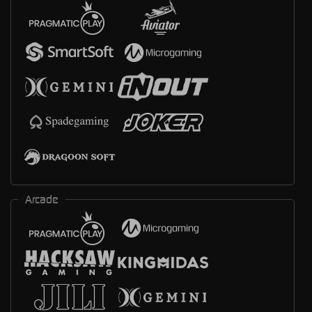
Arcade