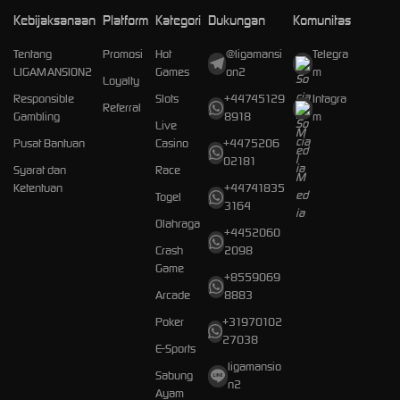
Kebijaksanaan
Platform
Kategori
Dukungan
Komunitas
Tentang
Promosi
Hot
@ligamansi
Telegra
LIGAMANSION2
Games
on2
m
Loyalty
Responsible
Slots
+44745129
Intagra
Referral
Gambling
8918
m
Live
Pusat Bantuan
Casino
+4475206
02181
Syarat dan
Race
Ketentuan
+44741835
Togel
3164
Olahraga
+4452060
Crash
2098
Game
+8559069
Arcade
8883
Poker
+31970102
27038
E-Sports
ligamansio
Sabung
n2
Ayam