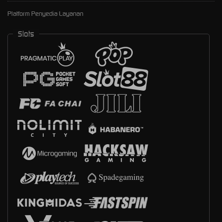
Platform Penyedia Layanan
Slots