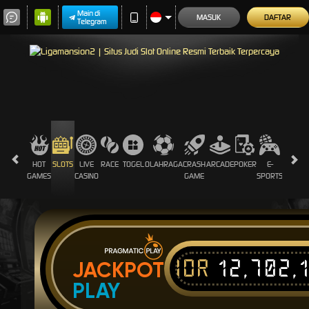
Main di
MASUK
DAFTAR
Telegram
HOT
SLOTS
LIVE
RACE
TOGEL
OLAHRAGA
CRASH
ARCADE
POKER
E-
SABUN
GAMES
CASINO
GAME
SPORTS
AYAM
IDR
12,702,
JACKPOT
PLAY