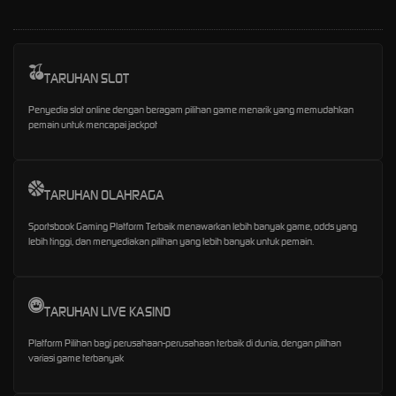
TARUHAN SLOT
Penyedia slot online dengan beragam pilihan game menarik yang memudahkan
pemain untuk mencapai jackpot
TARUHAN OLAHRAGA
Sportsbook Gaming Platform Terbaik menawarkan lebih banyak game, odds yang
lebih tinggi, dan menyediakan pilihan yang lebih banyak untuk pemain.
TARUHAN LIVE KASINO
Platform Pilihan bagi perusahaan-perusahaan terbaik di dunia, dengan pilihan
variasi game terbanyak