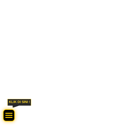
KLIK DI SINI !