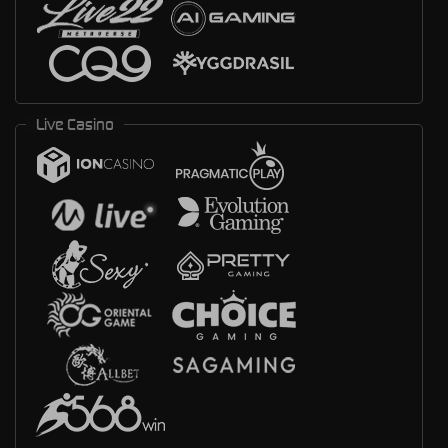
Live Casino