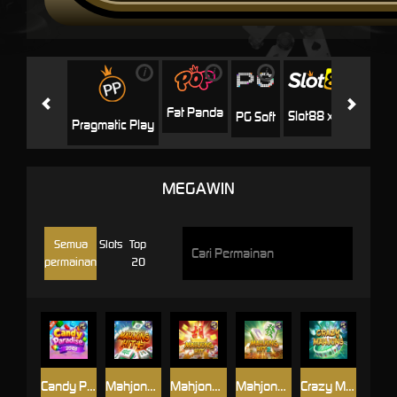
i
i
i
i
i
Facha
Fat Panda
Slot88 x PP
PG Soft
Pragmatic Play
MEGAWIN
Semua
Slots
Top
permainan
20
Candy Paradise 2048
Mahjong Hit +
Mahjong Hit
Mahjong Hit 2
Crazy Mahjong