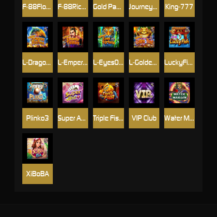
F-88Flower(H5)
F-88Riches(H5)
Gold Panda(H5)
JourneyToTheWest
King-777
L-DragonRiches
L-EmperorTreasure
L-EyesOfFortune
L-GoldenToad
LuckyFish
Plinko3
Super Ace+
Triple Fish(H5)
VIP Club
Water Margin(H5)
XiBoBA