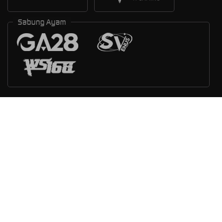
Sabung Ayam