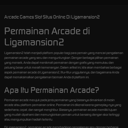
Arcade Games Slot Situs Online Di Ligamansion2
Permainan Arcade di
Ligamansion2
Ligamansion2 telah menjadi platform populer bagi para pemain yang mencari pengalaman
permainan arcade yang seru dan menguntungkan. Dengan berbagai pilihan permainan
yang menarik, Anda dapat menikmati permainan dengan grafis yang memukau dan
peluang besar untuk meraih kemenangan. Dalam artikel ini, kita akan membahas berbagai
aspek permainan arcade di Ligamansion2, fitur-fitur unggulannya, dan bagaimana Anda
dapat memaksimalkan pengalaman bermain Anda di platform ini.
Apa Itu Permainan Arcade?
Permainan arcade merujuk pada jenis permainan yang biasanya dimainkan di mesin
arcade atau platform permainan online. Permainan ini dikenal karena gameplay-nya yang
sederhana, cepat, dan sangat menghibur. Biasanya, permainan arcade memiliki tujuan
yang mudah dipahami dan memungkinkan pemain untuk bersaing dengan skor tertinggi
atau mengumpulkan hadiah tertentu.
Di Ligamansion2, permainan arcade menghadirkan pengalaman seru dengan berbagai