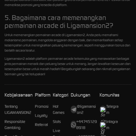
memeriksa promosi yang tersedia di platform.
5. Bagaimana cara memenangkan
permainan arcade di Ligamansion2?
Untuk memenangkan permainan arcade di Ligamansion2, Anda perlu memahami
mekanisme permainan, mengelola anggaran dengan baik, dan memanfaatkan setiap
kesempatan untuk meningkatkan peluang kemenangan, seperti menggunakan bonus dan
berlatih secara teratur.
Ligamansion2 adalah platform permainan arcade terkemuka yang menawarkan berbagai
jenis permainan menarik dan peluang besar untuk menang. Jangan lewatkan keseruan dan
kesempatan besar untuk meraih hadiah! Bergabunglah sekarang dan nikmati pengalaman
bermain yang tak terlupakan!
Kebijaksanaan
Platform
Kategori
Dukungan
Komunitas
Tentang
Promosi
Hot
@ligamansi
Telegra
LIGAMANSION2
Games
on2
m
Loyalty
Responsible
Slots
+44745129
Intagra
Referral
Gambling
8918
m
Live