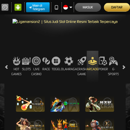
Main di
MASUK
DAFTAR
Telegram
HOT
SLOTS
LIVE
RACE
TOGEL
OLAHRAGA
CRASH
ARCADE
POKER
E-
SABUN
GAMES
CASINO
GAME
SPORTS
AYAM
i
i
i
i
i
i